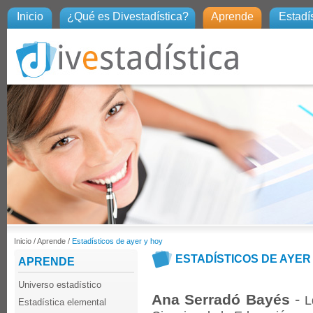
Inicio
¿Qué es Divestadística?
Aprende
Estadís
Inicio
/
Aprende
/
Estadísticos de ayer y hoy
ESTADÍSTICOS DE AYER
APRENDE
Universo estadístico
-
Ana Serradó Bayés
L
Estadística elemental